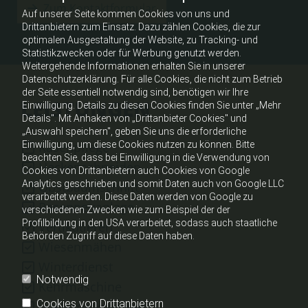
Zum Kontaktformular
Auf unserer Seite kommen Cookies von uns und
Drittanbietern zum Einsatz. Dazu zählen Cookies, die zur
optimalen Ausgestaltung der Website, zu Tracking- und
Statistikzwecken oder für Werbung genutzt werden.
Weitergehende Informationen erhalten Sie in unserer
Datenschutzerklärung. Für alle Cookies, die nicht zum Betrieb
der Seite essentiell notwendig sind, benötigen wir Ihre
LEISTUNGEN
Einwilligung. Details zu diesen Cookies finden Sie unter „Mehr
Details". Mit Anhaken von „Drittanbieter Cookies" und
„Auswahl speichern", geben Sie uns die erforderliche
Einwilligung, um diese Cookies nutzen zu können. Bitte
Rasenpflege
beachten Sie, dass bei Einwilligung in die Verwendung von
Heckenschneiden
Cookies von Drittanbietern auch Cookies von Google
Analytics geschrieben und somit Daten auch von Google LLC
Obstbaumschnitt
verarbeitet werden. Diese Daten werden von Google zu
Rasenneuanlage
verschiedenen Zwecken wie zum Beispiel der der
Profilbildung in den USA verarbeitet, sodass auch staatliche
Vertikutieren
Behörden Zugriff auf diese Daten haben.
Wiesenmähen
Winterdienst
Notwendig
Kehrmaschine
Cookies von Drittanbietern
Hochdruckreiniger