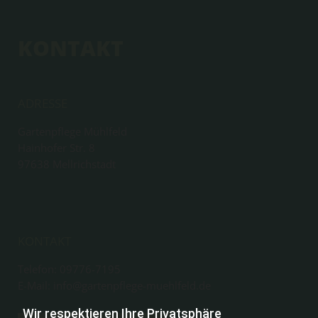
KONTAKT
ADRESSE
Gartenpflege Mühlfeld
Hainhofer Str. 8
97638
Mellrichstadt
KONTAKT
Telefon:
09776-7195
E-Mail: info@gartenpflege-muehlfeld.de
Wir respektieren Ihre Privatsphäre